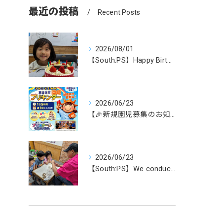
最近の投稿
Recent Posts
2026/08/01
【South:PS】Happy Birthday！
2026/06/23
【🎉新規園児募集のお知らせ✨】
2026/06/23
【South:PS】We conducted experim...