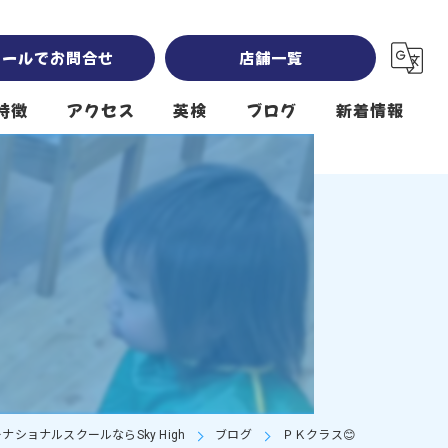
メールでお問合せ
店舗一覧
特徴
アクセス
英検
ブログ
新着情報
Sky High 岡崎南公園本校 south
Sky High 南公園第2校舎 southwest
Sky High 堤下公園校 north
クール
ショナルスクールならSky High
ブログ
ＰＫクラス😊