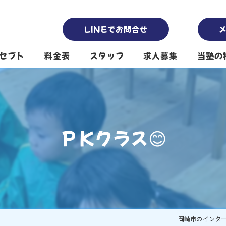
LINEでお問合せ
セプト
料金表
スタッフ
求人募集
当塾の
南公園本校スタッフ
塾
南公園第2校舎スタッフ
英会話
ＰＫクラス😊
堤下公園校スタッフ
保育園
代表挨拶
プリス
小学生
中高生
岡崎市のインターナ