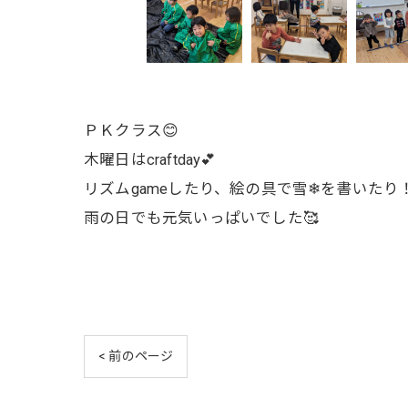
ＰＫクラス😊
木曜日はcraftday💕
リズムgameしたり、絵の具で雪❄を書いたり
雨の日でも元気いっぱいでした🥰
< 前のページ