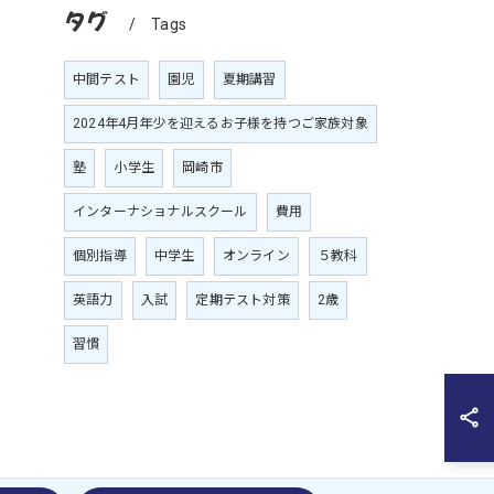
タグ
Tags
中間テスト
園児
夏期講習
2024年4月年少を迎えるお子様を持つご家族対象
塾
小学生
岡崎市
インターナショナルスクール
費用
個別指導
中学生
オンライン
５教科
英語力
入試
定期テスト対策
2歳
習慣