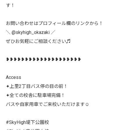
す！
お問い合わせはプロフィール欄のリンクから！
＼ @skyhigh_okazaki ／
ぜひお気軽にご相談ください♬
❥❥❥❥❥❥❥❥❥❥❥❥❥❥❥❥❥❥❥❥
Access
✦上里2丁目バス停の目の前！
✦全ての校舎に駐車場完備！
バスや自家用車でご来校いただけます☺
#SkyHigh堤下公園校