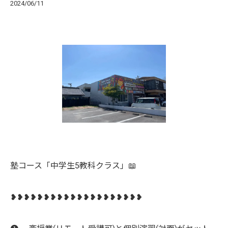
2024/06/11
塾コース「中学生5教科クラス」📖
❥❥❥❥❥❥❥❥❥❥❥❥❥❥❥❥❥❥❥❥