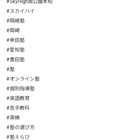
#SkyHigh南公園本校
#スカイハイ
#岡崎塾
#岡崎
#幸田塾
#愛知塾
#豊田塾
#塾
#オンライン塾
#個別指導塾
#英語教育
#苦手教科
#英検
#塾の選び方
#塾えらび