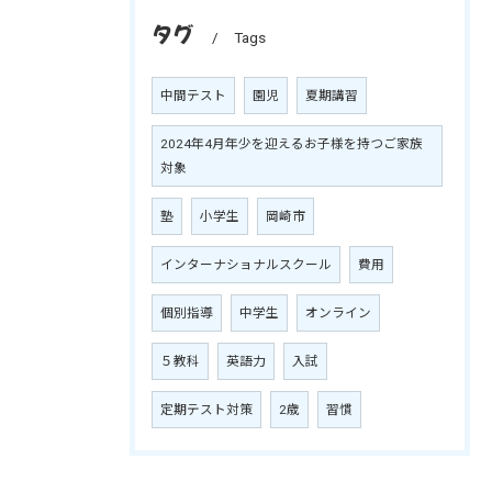
タグ
Tags
中間テスト
園児
夏期講習
2024年4月年少を迎えるお子様を持つご家族
対象
塾
小学生
岡崎市
インターナショナルスクール
費用
個別指導
中学生
オンライン
５教科
英語力
入試
定期テスト対策
2歳
習慣