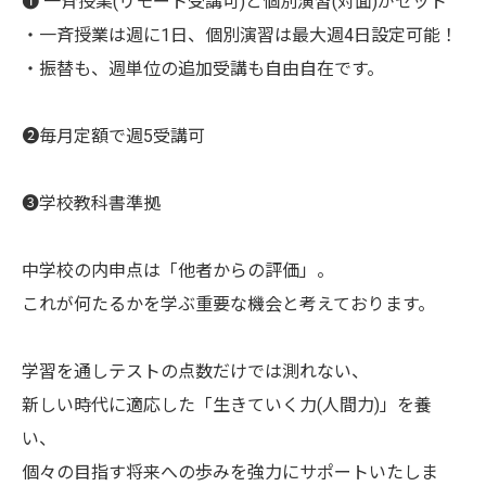
❶ 一斉授業(リモート受講可)と個別演習(対面)がセット
・一斉授業は週に1日、個別演習は最大週4日設定可能！
・振替も、週単位の追加受講も自由自在です。
❷毎月定額で週5受講可
❸学校教科書準拠
中学校の内申点は「他者からの評価」。
これが何たるかを学ぶ重要な機会と考えております。
学習を通しテストの点数だけでは測れない、
新しい時代に適応した「生きていく力(人間力)」を養
い、
個々の目指す将来への歩みを強力にサポートいたしま