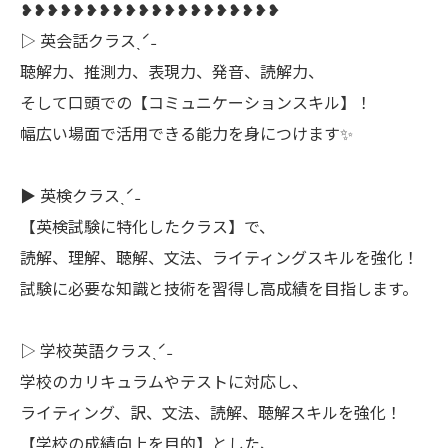
❥❥❥❥❥❥❥❥❥❥❥❥❥❥❥❥❥❥❥❥
▷ 英会話クラスˎˊ˗
聴解力、推測力、表現力、発音、読解力、
そして口頭での【コミュニケーションスキル】！
幅広い場面で活用できる能力を身につけます✨
▶︎ 英検クラスˎˊ˗
【英検試験に特化したクラス】で、
読解、理解、聴解、文法、ライティングスキルを強化！
試験に必要な知識と技術を習得し高成績を目指します。
▷ 学校英語クラスˎˊ˗
学校のカリキュラムやテストに対応し、
ライティング、訳、文法、読解、聴解スキルを強化！
【学校の成績向上を目的】とした、