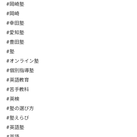
#岡崎塾
#岡崎
#幸田塾
#愛知塾
#豊田塾
#塾
#オンライン塾
#個別指導塾
#英語教育
#苦手教科
#英検
#塾の選び方
#塾えらび
#英語塾
#英語