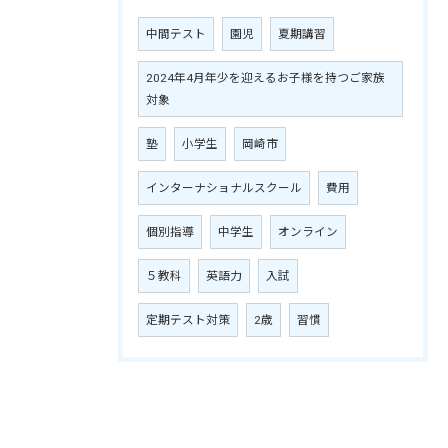
中間テスト
園児
夏期講習
2024年4月年少を迎えるお子様を持つご家族
対象
塾
小学生
岡崎市
インターナショナルスクール
費用
個別指導
中学生
オンライン
５教科
英語力
入試
定期テスト対策
2歳
習慣