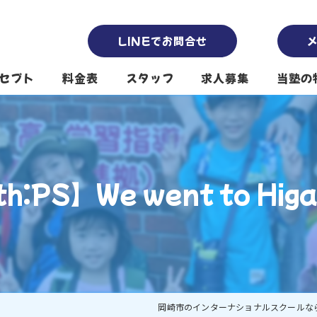
LINEでお問合せ
セプト
料金表
スタッフ
求人募集
当塾の
南公園本校スタッフ
塾
南公園第2校舎スタッフ
英会話
h:PS】We went to Higash
堤下公園校スタッフ
保育園
代表挨拶
プリス
小学生
中高生
岡崎市のインターナショナルスクールならSk