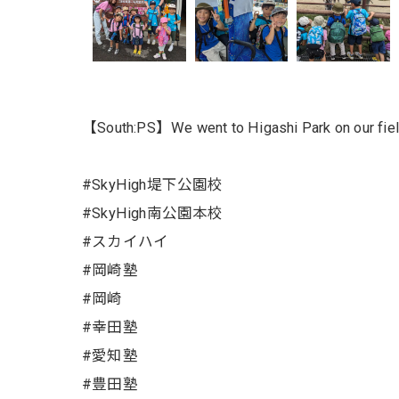
【South:PS】We went to Higashi Park on our fiel
#SkyHigh堤下公園校
#SkyHigh南公園本校
#スカイハイ
#岡崎塾
#岡崎
#幸田塾
#愛知塾
#豊田塾