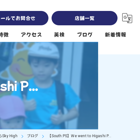
メールでお問合せ
店舗一覧
特徴
アクセス
英検
ブログ
新着情報
Sky High 岡崎南公園本校 south
Sky High 南公園第2校舎 southwest
i P...
Sky High 堤下公園校 north
クール
y High
ブログ
【South:PS】We went to Higashi P...