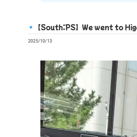
【South:PS】We went to Higas
2025/10/13