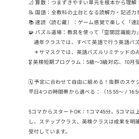
📐 算数：つまずきやすい単元を根本から理解
📝 国語：全教科の土台となる読解力・記述力
📚 速読（読む蔵）：ゲーム感覚で楽しく「
🧩 パズル道場：教具を使って「空間認識能
通年クラスでは、すべて英語で行う英語パズ
＊サマスクでは、英語パズルリミテッドのみ
🎖️ 英検短期プログラム：5級〜3級対応、1
🗓️ 予定に合わせて自由に組める！抜群のス
平日4つの時間帯から選べる：（15:55〜 / 16:50〜 /
5コマからスタートOK：1コマ45分。5コ
し、ステップクラス、英検クラスは成果を明確
受付しています。