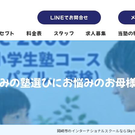
LINEでお問合せ
セプト
料金表
スタッフ
求人募集
当塾の
南公園本校スタッフ
塾
南公園第2校舎スタッフ
英会話
休みの塾選びにお悩みのお母様
堤下公園校スタッフ
保育園
代表挨拶
プリス
小学生
中高生
岡崎市のインターナショナルスクールならSky H