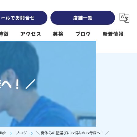
メールでお問合せ
店舗一覧
特徴
アクセス
英検
ブログ
新着情報
Sky High 岡崎南公園本校 south
Sky High 南公園第2校舎 southwest
へ！ ／
Sky High 堤下公園校 north
クール
igh
ブログ
＼ 夏休みの塾選びにお悩みのお母様へ！ ／