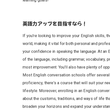
learning goals!
英語力アップを目指すなら！
If you're looking to improve your English skills, 
world, making it vital for both personal and prof
your confidence in speaking the language. At an 
of the language, including grammar, vocabulary, 
most improvement. You'll also have plenty of opp
Most English conversation schools offer several c
proficiency, there's a course that will suit your
lifestyle. Moreover, enrolling in an English conve
about the customs, traditions, and ways of life 
broaden your horizons and expand your understand