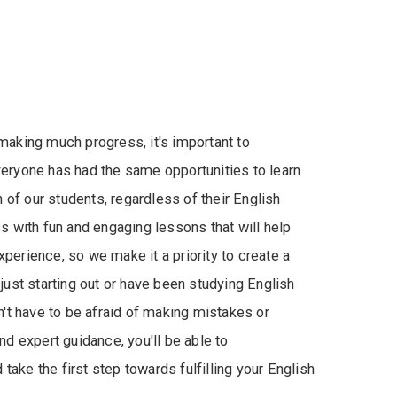
 making much progress, it's important to
veryone has had the same opportunities to learn
of our students, regardless of their English
s with fun and engaging lessons that will help
perience, so we make it a priority to create a
just starting out or have been studying English
on't have to be afraid of making mistakes or
 expert guidance, you'll be able to
take the first step towards fulfilling your English