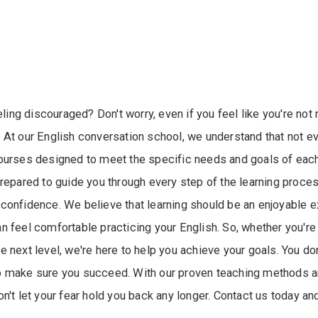
eling discouraged? Don't worry, even if you feel like you're not
 At our English conversation school, we understand that not e
ourses designed to meet the specific needs and goals of each 
repared to guide you through every step of the learning proces
onfidence. We believe that learning should be an enjoyable ex
 feel comfortable practicing your English. So, whether you're 
the next level, we're here to help you achieve your goals. You d
o make sure you succeed. With our proven teaching methods and
't let your fear hold you back any longer. Contact us today and 