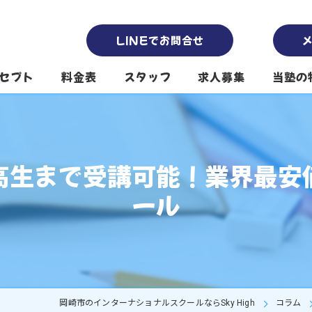
LINEでお問合せ
セプト
料金表
スタッフ
求人募集
当塾の
南公園本校スタッフ
塾
南公園第2校舎スタッフ
英会話
高生まで受講可能！業界最安
堤下公園校スタッフ
保育園
ール
代表挨拶
プリス
小学生
中高生
岡崎市のインターナショナルスクールならSky High
コラム