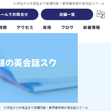
小学生から中高生まで受講可能！業界最安値の英会話スクール
メールでお問合せ
店舗一覧
特徴
アクセス
英検
ブログ
新着情報
Sky High 岡崎南公園本校 south
Sky High 南公園第2校舎 southwest
値の英会話スク
Sky High 堤下公園校 north
クール
小学生から中高生まで受講可能！業界最安値の英会話スクール