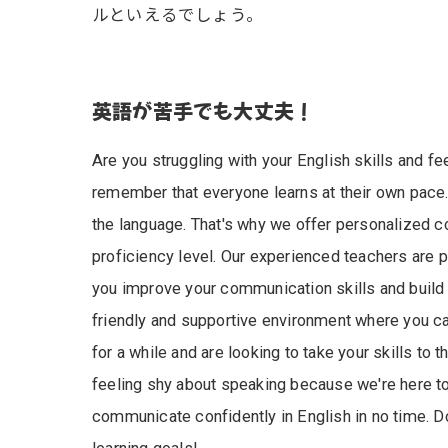
ルといえるでしょう。
英語が苦手でも大丈夫！
Are you struggling with your English skills and fe
remember that everyone learns at their own pace.
the language. That's why we offer personalized c
proficiency level. Our experienced teachers are p
you improve your communication skills and build c
friendly and supportive environment where you can
for a while and are looking to take your skills to 
feeling shy about speaking because we're here t
communicate confidently in English in no time. Don