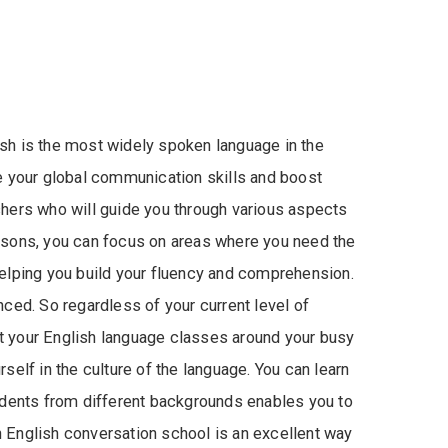
lish is the most widely spoken language in the
ce your global communication skills and boost
chers who will guide you through various aspects
essons, you can focus on areas where you need the
helping you build your fluency and comprehension.
nced. So regardless of your current level of
fit your English language classes around your busy
self in the culture of the language. You can learn
tudents from different backgrounds enables you to
n English conversation school is an excellent way