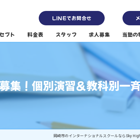
LINEでお問合せ
セプト
料金表
スタッフ
求人募集
当塾の
南公園本校スタッフ
塾
南公園第2校舎スタッフ
英会話
募集！個別演習＆教科別一
堤下公園校スタッフ
保育園
代表挨拶
プリス
小学生
中高生
岡崎市のインターナショナルスクールならSky Hig