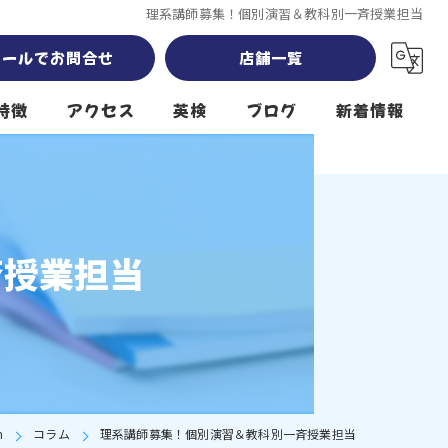
理系講師募集！個別演習＆教科別一斉授業担当
メールでお問合せ
店舗一覧
特徴
アクセス
英検
ブログ
新着情報
Sky High 岡崎南公園本校 south
Sky High 南公園第2校舎 southwest
斉授業担当
Sky High 堤下公園校 north
クール
h
コラム
理系講師募集！個別演習＆教科別一斉授業担当