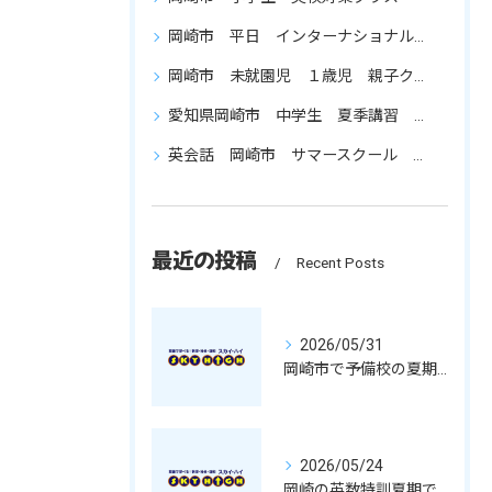
岡崎市 平日 インターナショナルプリキンダー 英会話
岡崎市 未就園児 １歳児 親子クラス
愛知県岡崎市 中学生 夏季講習 通い放題 成績アップ 復習を重点的に
英会話 岡崎市 サマースクール 小学生 園児 保育 初心者
最近の投稿
Recent Posts
2026/05/31
岡崎市で予備校の夏期コース活用法と愛知県岡崎市西春日井郡豊山町の中学生向け通い放題×復習重視の魅力
2026/05/24
岡崎の英数特訓夏期で数学と英語を復習重視し通い放題で苦手を克服する方法